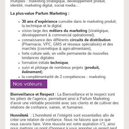
multiples : marketing stratégique, développement produit,
identité, marketing digital, social media…
La plus-value Parfum Marketing :
30 ans d’expérience
cumulée dans le marketing produit,
la technique et le digital,
vision large des
métiers du marketing
(stratégique,
développement & commercial opérationnel),
connaissance des différents
circuits de distribution
(Pharmacie, VPC, GMS et réseaux spécialisés) et des
marchés (cosmétique & agro-alimentaire),
forte culture web, en veille permanente de nouvelles
tendances digitales
formation initiale
technique
,
suivi et pilotage de nombreux projets (
produit,
évènement
).
la complémentarité de 2 compétences : marketing
Nos valeurs :
Bienveillance et Respect
: La Bienveillance et le respect sont
les piliers de l’agence, permettant ainsi à Parfum Marketing
d’avoir une véritable proximité avec ses clients et de cultiver des
relations de confiance, saines, et humaines.
Honnêteté
: L’honnêteté et l’intégrité sont essentielles afin de
créer une relation de confiance. Nous ne faisons que ce que
nous savons faire. Votre réussite est notre aspiration n°1, ainsi
nous mettons un point d’honneur à vous apporter un regard neuf